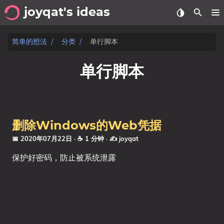
joyqat's ideas
关于
简单的想法
分类
单行脚本
时间线
单行脚本
分类
文章
删除Windows的Web凭据
标签
📅 2020年07月22日
· ☕ 1 分钟
·
✍️ joyqat
保护好密码，防止被系统泄露
分类