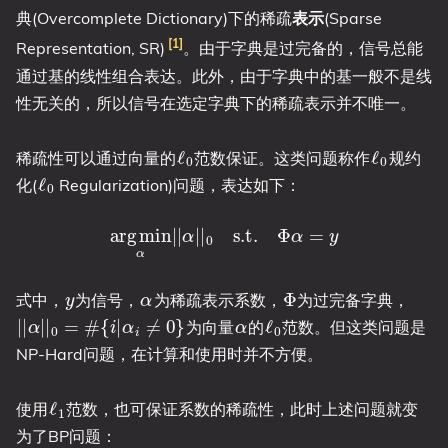
典(Overcomplete Dictionary)下的稀疏
表示
(Sparse
1
Representation, SR)
。由于字典是过完备的，信号总能
通过基的线性组合表达。此外，由于字典中的基一般不是线
性无关的，所以信号在选定字典下的稀疏表示并不唯一。
ℓ
0
ℓ
0
稀疏性可以通过向量的
范数保证。这类问题称作
规约
ℓ
0
化(
Regularization)问题，表达如下：
arg
min
α
|
|
α
|
|
0
s.t.
Φ
α
=
y
y
α
Φ
式中，
为信号，
为稀疏表示系数，
为过完备字典，
|
|
α
|
|
0
=
#
{
i
|
α
i
≠
0
}
α
ℓ
0
为向量
的
范数。但这类问题是
NP-Hard问题，在计算和使用时并不方便。
ℓ
1
使用
范数，也可保证系数的稀疏性，此时上述问题就变
为了BP问题：