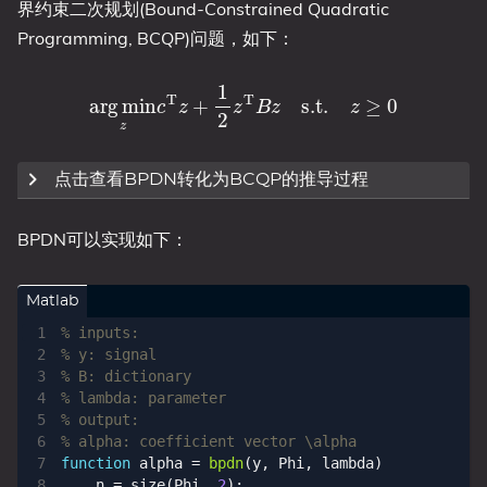
界约束二次规划(Bound-Constrained Quadratic
Programming, BCQP)问题，如下：
arg
min
z
c
T
z
+
1
2
z
T
B
z
s.t.
z
≥
0
点击查看BPDN转化为BCQP的推导过程
参考链接:
BPDN可以实现如下：
https://blog.csdn.net/jbb0523/article/details/5201
3669
α
=
u
−
v
u
≥
0
v
≥
0
类似BP，做代换
，
，
，并定
Matlab
G
=
(
Φ
,
−
Φ
)
z
=
(
u
v
)
% inputs:
义
，
有：
% y: signal
% B: dictionary
(
G
z
)
T
(
y
(
−
y
G
|
−
|
y
G
z
−
)
z
=
Φ
)
y
T
α
T
(
|
y
y
|
2
−
−
2
G
y
=
T
z
|
G
|
)
y
=
z
−
y
−
G
T
z
(
z
T
y
|
G
|
−
2
G
T
2
y
z
=
+
)
−
z
T
G
T
G
z
% lambda: parameter
% output:
% alpha: coefficient vector \alpha
function
alpha 
=
bpdn
(
y, Phi, lambda
)
n
=
size
(
Phi
,
2
);