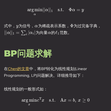
arg
min
α
|
|
α
|
|
1
s.t.
Φ
α
=
y
y
α
Φ
式中，
为信号，
为稀疏表示系数，
为过完备字典，
|
|
α
|
|
1
=
∑
i
|
α
i
|
α
ℓ
1
为向量
的
范数。
BP问题求解
在
Chen的文章
中，将BP转化为线性规划(Linear
Programming, LP)问题解决。详细推导如下：
线性规划的一般形式如：
arg
min
x
c
T
x
s.t.
A
x
=
b
,
x
≥
0