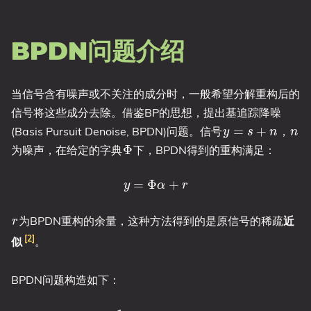
BPDN问题介绍
当信号含有噪声或不关注的成分时，一般希望分解重构后的
信号将这些成分去除。借鉴BP的思想，提出基追踪降噪
y
=
s
+
n
n
(Basis Pursuit Denoise, BPDN)问题。信号
，
Φ
为噪声，在给定的字典
下，BPDN得到的重构满足：
y
=
Φ
α
+
r
r
为BPDN重构的余量，这种方法得到的是原信号的稀疏
近
2
似
。
BPDN问题构造如下：
arg
min
α
1
2
|
|
y
−
Φ
α
|
|
2
2
+
λ
|
|
α
|
|
1