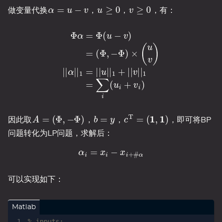
α
=
u
−
v
u
≥
0
v
≥
0
做变量代换
，
，
，有：
α
Φ
|
|
α
1
=
=
Φ
|
|
u
(
u
|
|
−
1
v
+
)
|
=
|
v
(
Φ
|
|
1
,
−
=
Φ
∑
)
i
×
(
u
(
u
i
+
v
v
)
|
i
|
)
A
=
(
Φ
,
−
Φ
)
b
=
y
c
T
=
(
1
,
1
)
因此取
，
，
，即可将BP
问题转化为LP问题，求解后：
α
i
=
x
i
−
x
i
+
#
α
可以实现如下：
Matlab
% inputs: