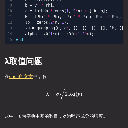
b
=
y
'
*
Phi
;
c
=
lambda
*
ones
(
1
,
2
*
n
)
+
[
-
b
,
b
];
y
T
G
z
B
=
[
Phi
'
*
Phi
,
-
Phi
'
*
Phi
;
-
Phi
'
*
Phi
,
Ph
因为
是标量，有
y
T
G
z
=
(
y
T
G
z
)
T
=
z
T
G
T
y
lb
=
zeros
(
2
*
n
,
1
);
，所以：
z0
=
quadprog
(
B
,
c
'
,
[],
[],
[],
[],
lb
,
[],
alpha
=
z0
(
1
:
n
)
-
z0
(
n
+
1
:
2
*
n
);
|
|
y
−
Φ
α
|
|
2
2
=
y
T
G
y
z
−
−
z
2
T
(
y
G
T
T
Φ
G
,
z
−
−
y
2
T
y
Φ
T
)
G
z
z
=
y
T
y
+
z
T
G
T
end
λ取值问题
与BP类似，有：
|
|
α
|
|
1
=
∑
i
(
u
i
+
v
i
)
=
(
1
,
1
)
z
在
chen的文章
中，有：
λ
=
σ
2
log
(
p
)
取：
B
=
G
T
(
G
y
T
=
Φ
(
Φ
,
−
T
y
Φ
T
−
Φ
Φ
)
z
T
=
Φ
(
λ
−
1
Φ
−
T
y
Φ
T
Φ
Φ
,
T
λ
Φ
1
+
)
c
y
T
T
=
Φ
λ
)
(
1
,
1
)
−
p
σ
式中，
为字典中基的数目，
为噪声成分的强度。