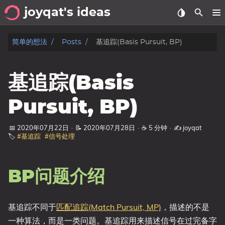
joyqat's ideas
关于
简单的想法
Posts
基追踪(Basis Pursuit, BP)
时间线
基追踪(Basis
分类
Pursuit, BP)
文章
📅 2020年07月22日
·
📝 2020年07月28日
·
☕ 5 分钟
·
✍️ joyqat
🏷️
#基追踪
#信号处理
标签
分类
BP问题介绍
基追踪不同于
匹配追踪(Match Pursuit, MP)
，描述的不是
一种算法，而是一类问题。基追踪用来描述信号在过完备字