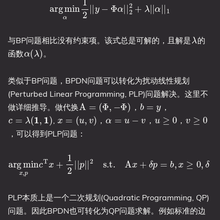
λ
与BP问题相比没有约束项。该式总是可解的，且解是
的
α
(
λ
)
函数
。
类似于BP问题，BPDN问题可以转化为扰动线性规划
(Perturbed Linear Programming, PLP)问题解决。这里不
A
=
(
Φ
,
−
Φ
)
b
=
y
做详细推导。做代换
，
，
c
=
λ
(
1
,
1
)
x
=
(
u
,
v
)
α
=
u
−
v
u
≥
0
v
≥
0
,
，
，
，
，可以得到PLP问题：
arg
min
x
,
p
c
T
x
+
1
2
|
|
p
|
|
2
s.t.
A
x
+
δ
p
=
b
,
x
≥
0
,
δ
=
1
PLP本质上是一个二次规划(Quadratic Programming, QP)
问题。因此BPDN也可转化为QP问题求解。例如标准的边