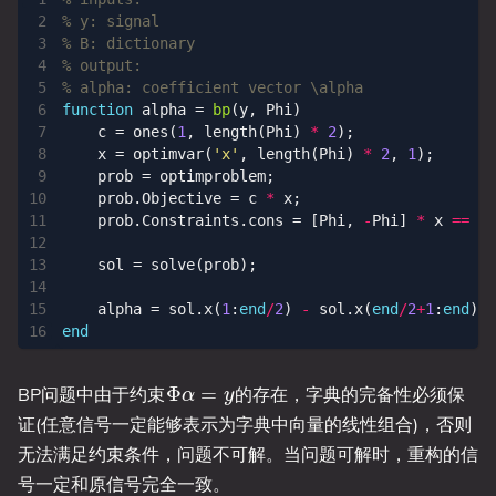
% y: signal
% B: dictionary
% output:
% alpha: coefficient vector \alpha
function
alpha 
=
bp
(
y, Phi
)
c
=
ones
(
1
,
length
(
Phi
)
*
2
);
x
=
optimvar
(
'x'
,
length
(
Phi
)
*
2
,
1
);
prob
=
optimproblem
;
prob
.
Objective
=
c
*
x
;
prob
.
Constraints
.
cons
=
[
Phi
,
-
Phi
]
*
x
==
y
;
sol
=
solve
(
prob
);
alpha
=
sol
.
x
(
1
:
end
/
2
)
-
sol
.
x
(
end
/
2
+
1
:
end
);
end
Φ
α
=
y
BP问题中由于约束
的存在，字典的完备性必须保
证(任意信号一定能够表示为字典中向量的线性组合)，否则
无法满足约束条件，问题不可解。当问题可解时，重构的信
号一定和原信号完全一致。