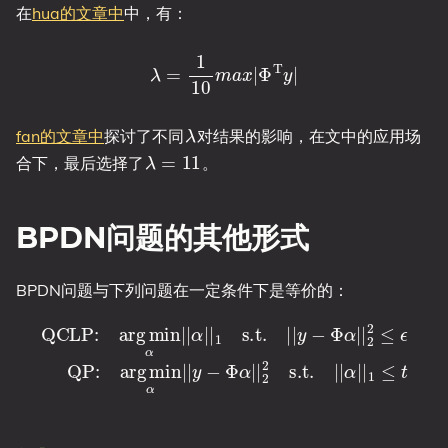
在
hua的文章中
中，有：
λ
=
1
10
m
a
x
|
Φ
T
y
|
有：
−
y
T
(
Φ
y
T
)
α
z
Φ
|
]
|
+
,
1
−
λ
=
y
(
1
T
1
2
1
,
Φ
1
[
2
)
y
)
z
|
]
T
|
z
=
y
y
=
−
1
+
c
Φ
2
z
T
y
α
T
z
T
|
G
+
|
y
2
1
T
+
2
2
G
1
+
z
2
z
λ
T
−
z
|
B
|
T
2
z
(
B
y
+
z
T
1
+
Φ
2
[
y
λ
,
T
(
1
y
,
1
)
−
λ
fan的文章中
探讨了不同
对结果的影响，在文中的应用场
λ
=
11
合下，最后选择了
。
BPDN问题的其他形式
y
T
y
由于
是常量，在求解中可以直接忽略。BPDN问
BPDN问题与下列问题在一定条件下是等价的：
题即转化为BCQP问题，同样的，求解后有：
α
|
|
1
s.t.
|
|
y
−
Φ
α
|
|
2
QCLP:
2
≤
ϵ
QP:
α
arg
|
|
1
arg
≤
min
t
min
α
|
α
|
|
|
y
−
Φ
α
|
|
2
2
s.t.
|
|
α
i
=
z
i
−
z
i
+
#
α